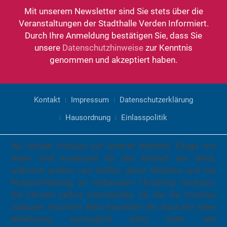
Mit unserem Newsletter sind Sie stets über die
Veranstaltungen der Stadthalle Verden Informiert.
Durch Ihre Anmeldung bestätigen Sie, dass Sie
unsere
Datenschutzhinweise
zur Kenntnis
genommen und akzeptiert haben.
Kontakt
Impressum
Datenschutzerklärung
Hausordnung
Einlasspolitik
Wir nutzen Cookies auf unserer Website. Einige von
ihnen sind essenziell für den Betrieb der Seite,
während andere uns helfen, diese Website und die
Nutzererfahrung zu verbessern (Tracking Cookies).
Sie können selbst entscheiden, ob Sie die Cookies
zulassen möchten. Bitte beachten Sie, dass bei einer
Ablehnung womöglich nicht mehr alle