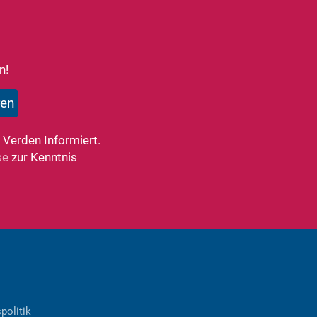
n!
 Verden Informiert.
se
zur Kenntnis
politik