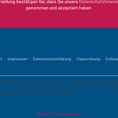
meldung bestätigen Sie, dass Sie unsere
Datenschutzhinwei
genommen und akzeptiert haben.
kt
Impressum
Datenschutzerklärung
Hausordnung
Einlass
 von ihnen sind essenziell für den Betrieb der Seite, w
). Sie können selbst entscheiden, ob Sie die Cookies zula
ten der Seite zur Verfügung stehen.
Weitere Informationen