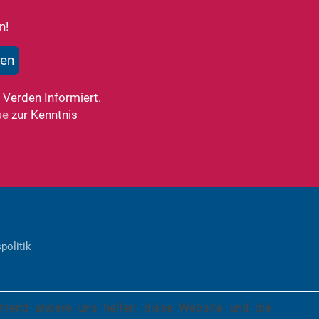
n!
 Verden Informiert.
se
zur Kenntnis
politik
ährend andere uns helfen, diese Website und die