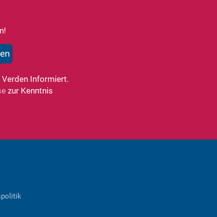
n!
 Verden Informiert.
se
zur Kenntnis
politik