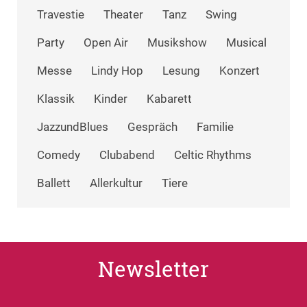
Travestie
Theater
Tanz
Swing
Party
Open Air
Musikshow
Musical
Messe
Lindy Hop
Lesung
Konzert
Klassik
Kinder
Kabarett
JazzundBlues
Gespräch
Familie
Comedy
Clubabend
Celtic Rhythms
Ballett
Allerkultur
Tiere
Newsletter