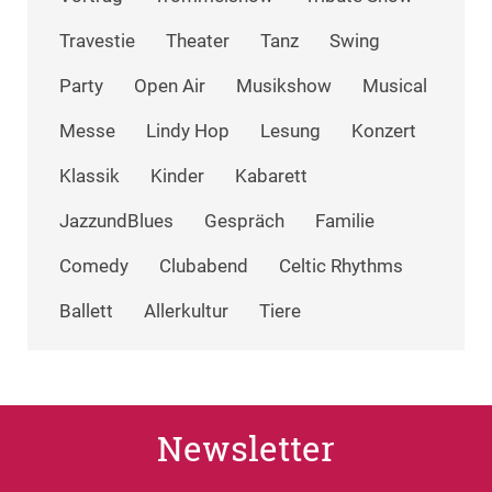
Travestie
Theater
Tanz
Swing
Party
Open Air
Musikshow
Musical
Messe
Lindy Hop
Lesung
Konzert
Klassik
Kinder
Kabarett
JazzundBlues
Gespräch
Familie
Comedy
Clubabend
Celtic Rhythms
Ballett
Allerkultur
Tiere
Newsletter