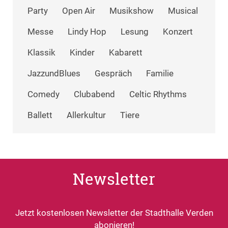
Party
Open Air
Musikshow
Musical
Messe
Lindy Hop
Lesung
Konzert
Klassik
Kinder
Kabarett
JazzundBlues
Gespräch
Familie
Comedy
Clubabend
Celtic Rhythms
Ballett
Allerkultur
Tiere
Newsletter
Jetzt kostenlosen Newsletter der Stadthalle Verden
abonieren!