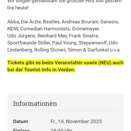
Wir singen gemeinsam die größten Hits von gestern
bis heute!
Abba, Die Ärzte, Beatles, Andreas Bourani, Genesis,
NDW, Comedian Harmonists, Grönemeyer,
Udo Jürgens, Reinhard Mey, Frank Sinatra,
Sportfreunde Stiller, Paul Young, Steppenwolf, Udo
Lindenberg, Rolling Stones, Simon & Garfunkel u.v.a.
Tickets gibt es beim Veranstalter sowie (NEU) auch
bei der Tourist-Info in Verden.
Informationen
Datum
Fr., 14. November 2025
Einlass
18:30 Uhr